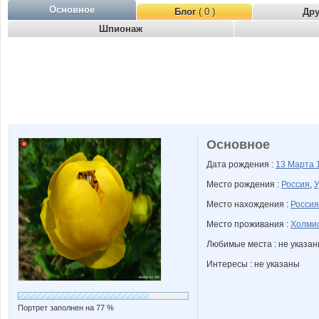
Основное
Блог
( 0 )
Др
Шпионаж
Основное
Дата рождения :
13 Марта
Место рождения :
Россия
,
У
Место нахождения :
Россия
Место проживания :
Холмис
Любимые места : не указа
Интересы : не указаны
Портрет заполнен на 77 %