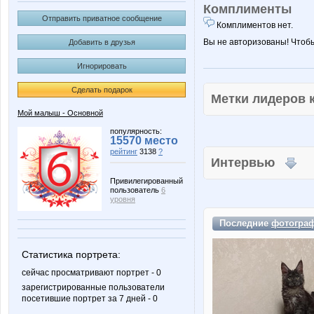
Комплименты
Отправить приватное сообщение
Комплиментов нет.
Вы не авторизованы! Чтоб
Добавить в друзья
Игнорировать
Сделать подарок
Метки лидеров
Мой малыш - Основной
популярность:
15570 место
рейтинг
3138
?
Интервью
Привилегированный
пользователь
6
уровня
Последние
фотогра
Статистика портрета:
сейчас просматривают портрет - 0
зарегистрированные пользователи
посетившие портрет за 7 дней - 0